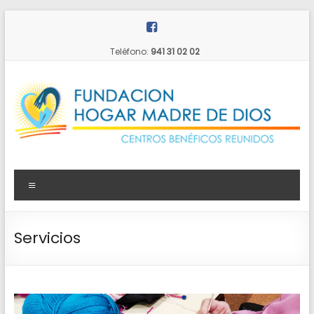
Saltar
al
contenido
Teléfono:
941 31 02 02
Fundación
Menú
Hogar
Madre
Servicios
de
Dios
Centros