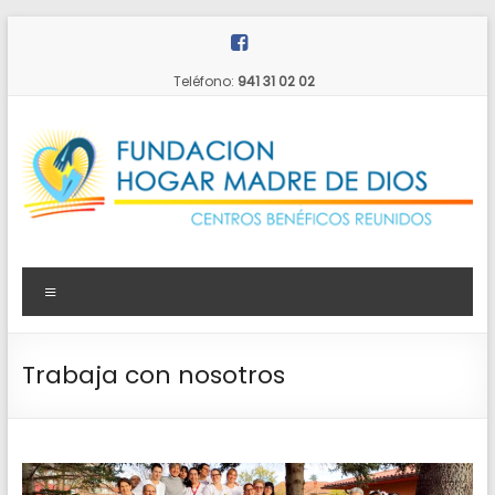
Saltar
al
contenido
Teléfono:
941 31 02 02
Fundación
Menú
Hogar
Madre
Trabaja con nosotros
de
Dios
Centros