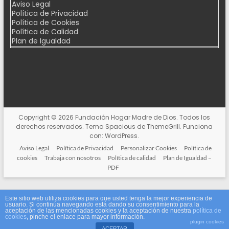
Aviso Legal
Política de Privacidad
Política de Cookies
Política de Calidad
Plan de Igualdad
Copyright © 2026
Fundación Hogar Madre de Dios
. Todos los
derechos reservados. Tema
Spacious
de ThemeGrill. Funciona
con:
WordPress
.
Aviso Legal
Política de Privacidad
Personalizar Cookies
Política de
cookies
Trabaja con nosotros
Política de calidad
Plan de Igualdad –
PDF
Este sitio web utiliza cookies para que usted tenga la mejor experiencia de
usuario. Si continúa navegando está dando su consentimiento para la
aceptación de las mencionadas cookies y la aceptación de nuestra
política de
cookies
, pinche el enlace para mayor información.
plugin cookies
ACEPTAR