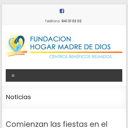
Saltar
al
contenido
Teléfono:
941 31 02 02
Fundación
Menú
Hogar
Madre
Noticias
de
Dios
Comienzan las fiestas en el
Centros